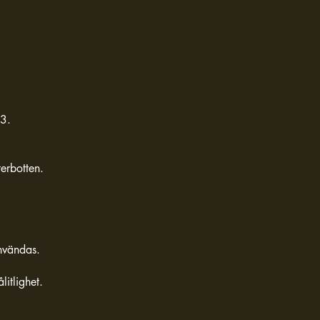
93.
erbotten.
användas.
itlighet.