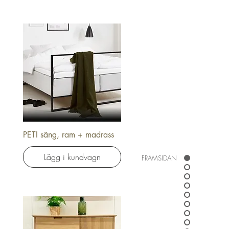
PETI säng, ram + madrass
Snabbvisning
Lägg i kundvagn
FRAMSIDAN