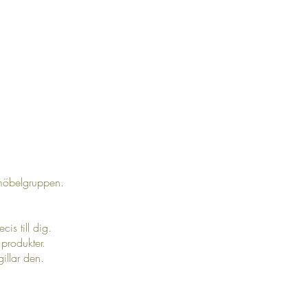
emöbelgruppen.
is till dig.
produkter.
illar den.