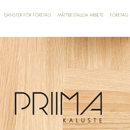
TJÄNSTER FÖR FÖRETAG
MÅTTBESTÄLLDA ARBETE
FÖRETAG