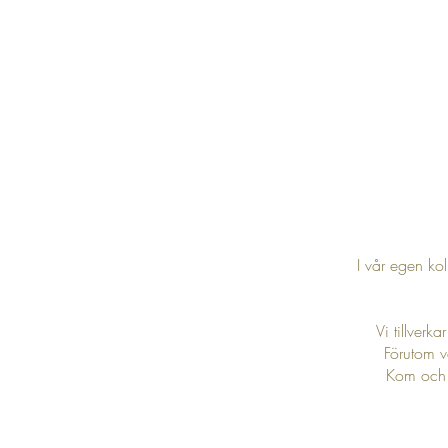
I vår egen ko
Vi tillverk
Förutom v
Kom och h