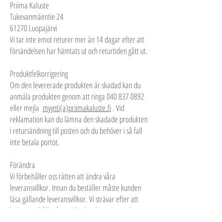
Priima Kaluste
Tukevanmäentie 24
61270 Luopajärvi
Vi tar inte emot returer mer än 14 dagar efter att
försändelsen har hämtats ut och returtiden gått ut.
Produktfelkorrigering
Om den levererade produkten är skadad kan du
anmäla produkten genom att ringa 040 837 0892
eller mejla
m
yynti(a)priimakaluste.fi
. Vid
reklamation kan du lämna den skadade produkten
i retursändning till posten och du behöver i så fall
inte betala portot.
Förändra
Vi förbehåller oss rätten att ändra våra
leveransvillkor. Innan du beställer måste kunden
läsa gällande leveransvillkor. Vi strävar efter att
hela tiden hålla vår webbutik väl uppdaterad, men
vi ansvarar inte för eventuell felaktig pris- eller