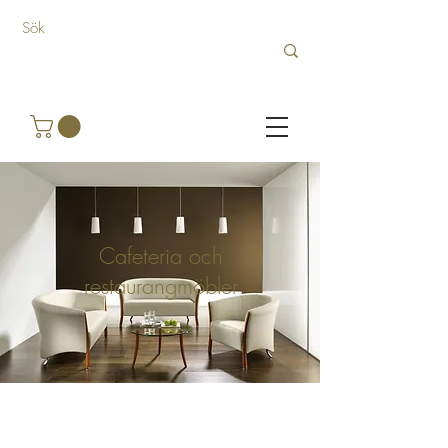
Cafeteria och
restaurangmöbler