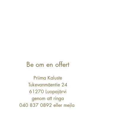
Be om en offert
Priima Kaluste
Tukevanmäentie 24
61270 Luopajärvi
genom att ringa
040 837 0892
eller mejla
myynti(a)priimakaluste.fi