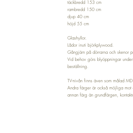
täckbredd 153 cm
rambredd 150 cm
djup 40 cm
höjd 55 cm
Glashyllor.
Lådor inuti björkplywood.
Gångjärn på dörrarna och skenor p
Vid behov görs blyöppningar under 
beställning.
TV-nivån finns även som målad MDF-s
Andra färger är också möjliga mot
annan färg än grundfärgen, kontakta 