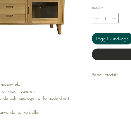
Antal
*
Lägg i kundvagn
Beställ produkt
 massiv ek.
Tillverkare: Priima Ka
Artikelnummer: LUH
 oil wax, nyans ek.
Leverans 4-8 veckor
tande och handtagen är formade direkt i
använda fjärrkontrollen.