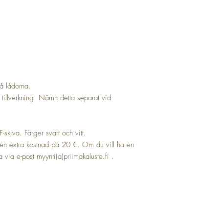
å lådorna.
tillverkning. Nämn detta separat vid
kiva. Färger svart och vitt.
 en extra kostnad på 20 €. Om du vill ha en
via e-post myynti(a)priimakaluste.fi .
Upp