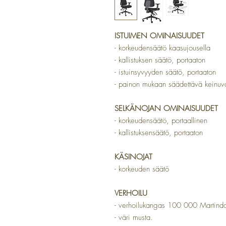
ISTUIMEN OMINAISUUDET
- korkeudensäätö kaasujousella
- kallistuksen säätö, portaaton
- istuinsyvyyden säätö, portaaton
- painon mukaan säädettävä keinuva
SELKÄNOJAN OMINAISUUDET
- korkeudensäätö, portaallinen
- kallistuksensäätö, portaaton
KÄSINOJAT
- korkeuden säätö
VERHOILU
- verhoilukangas 100 000 Martind
- väri musta.