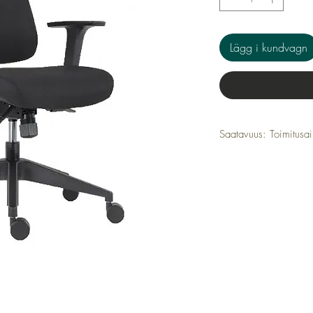
Lägg i kundvagn
Saatavuus: Toimitusai
Tuotenumero: TT012