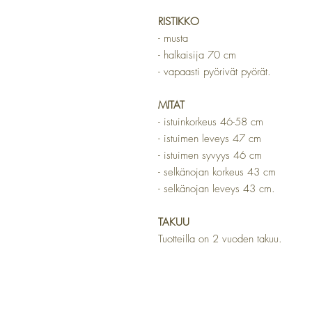
RISTIKKO
- musta
- halkaisija 70 cm
- vapaasti pyörivät pyörät.
MITAT
- istuinkorkeus 46-58 cm
- istuimen leveys 47 cm
- istuimen syvyys 46 cm
- selkänojan korkeus 43 cm
- selkänojan leveys 43 cm.
TAKUU
Tuotteilla on 2 vuoden takuu.