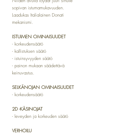
Niiden avulla löydät juuri sinulle
sopivan istumamukavuuden.
Laadukas Italialainen Donati
mekanismi.
ISTUIMEN OMINAISUUDET
- korkeudensäätö
- kallistuksen säätö
- istuinsyvyyden säätö
- painon mukaan säädettävä
keinuvastus.
SELKÄNOJAN OMINAISUUDET
- korkeudensäätö
2D -KÄSINOJAT
- leveyden ja korkeuden säätö
VERHOILU