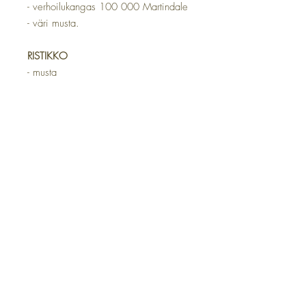
- verhoilukangas 100 000 Martindale
- väri musta.
RISTIKKO
- musta
- halkaisija 70 cm
- vapaasti pyörivät pyörät.
MITAT
- istuinkorkeus 46-58 cm
- istuimen leveys 47 cm
- istuimen syvyys 46 cm
- selkänojan korkeus 43 cm
- selkänojan leveys 43 cm.
TAKUU
Tuotteilla on 2 vuoden takuu.