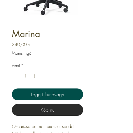
Marina
Pris
340,00 €
Moms ingår
Antal
*
Lägg i kundvagn
Köp nu
Oscarissa on monipuoliset säädöt.