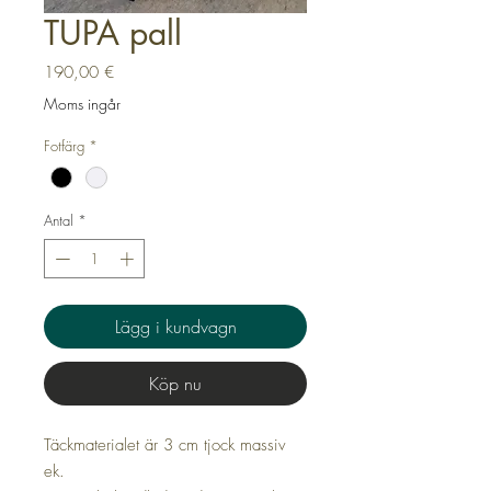
TUPA pall
Pris
190,00 €
Moms ingår
Fotfärg
*
Antal
*
Lägg i kundvagn
Köp nu
Täckmaterialet är 3 cm tjock massiv
ek.