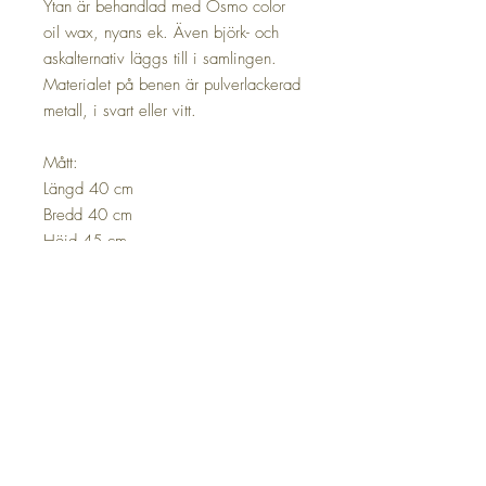
Ytan är behandlad med Osmo color
oil wax, nyans ek. Även björk- och
askalternativ läggs till i samlingen.
Materialet på benen är pulverlackerad
metall, i svart eller vitt.
Mått:
Längd 40 cm
Bredd 40 cm
Höjd 45 cm
Även andra färger och storlekar är
möjliga. Om du vill ha en annan färg
än grundfärgen, vänligen kontakta via
e-post: myynti(a)priimakaluste.fi .
Priset beror på materialförbrukningen.
Beställ produkt