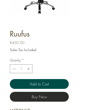
Ruufus
Price
€450.00
Sales Tax Included
Quantity
*
Add to Cart
Buy Now