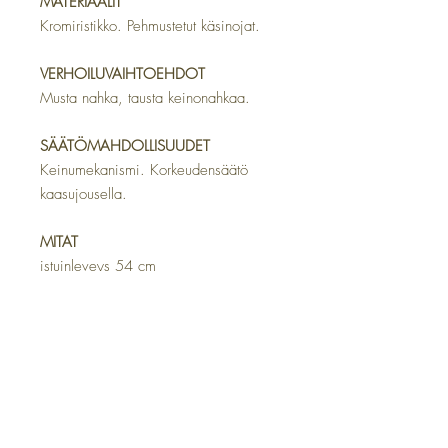
MATERIAALIT
Kromiristikko. Pehmustetut käsinojat.
VERHOILUVAIHTOEHDOT
Musta nahka, tausta keinonahkaa.
SÄÄTÖMAHDOLLISUUDET
Keinumekanismi. Korkeudensäätö
kaasujousella.
MITAT
istuinleveys 54 cm
istuinsyvyys 52 cm
kokonaisleveys 65 cm
istumakorkeus 54–60 cm
selkänojakorkeus 68 cm
TAKUU
Tuotteilla on 2 vuoden takuu.