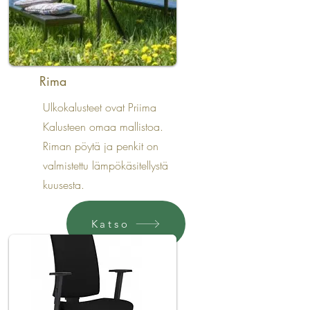
Rima
Ulkokalusteet ovat Priima
Kalusteen omaa mallistoa.
Riman pöytä ja penkit on
valmistettu lämpökäsitellystä
kuusesta.
Katso