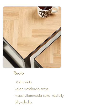
Ruoto
Valmistettu
kalanruotokuvioisesta
massiivitammesta sekä käsitelty
öljyvahalla.