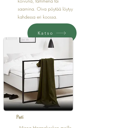
koivuna, tammena tai
saarnina. Oiva pöytää löytyy
kahdessa eri koossa.
Katso
Peti
Minna Haapakosken meille