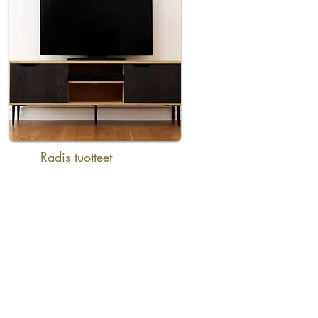
Radis tuotteet
Tekstiä tuotteista Radis, tv-tasot
ym.
Katso