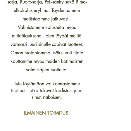
sarja, Ruoto-sarja, Peti-sänky sekä Rima-
ulkokalusteryhmä. Täydennämme
mallistoamme jatkuvasti.
Valmistamme kalusteita myös
mittatilauksena, joten löydät meiltä
varmasti juuri sinulle sopivat tuotteet.
Oman tuotantomme lisäksi voit tilata
kauttamme m
yös muiden kotimaisten
valmistajien tuotteita.
Tule löytämään valikoimastamme
tuotteet, jotka tekevät kodistasi juuri
sinun näköisen.
ILMAINEN TOIMITUS!