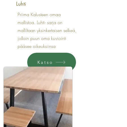
Luhti
Priima Kalusteen omaa
mallistoa. Luhti- sarja on
malliltaan yksinkertaisen selkeä,
jolloin puun oma kuviointi
pääsee oikeuksiinsa
Katso