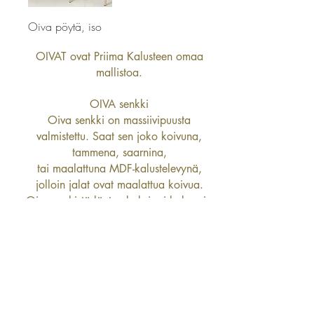
Oiva pöytä, iso
OIVAT ovat Priima Kalusteen omaa
mallistoa.
OIVA senkki
Oiva senkki on massiivipuusta
valmistettu. Saat sen joko koivuna,
tammena, saarnina,
tai maalattuna MDF-kalustelevynä,
jolloin jalat ovat maalattua koivua.
Oiva senkistä löytyy kaksi eri kokoa ja
yhteensä viisi erilaista mallia.
OIVA pöytä
Oiva pöytä on massiivipuusta
valmistettu. Saat sen joko koivuna,
tammena tai saarnina.