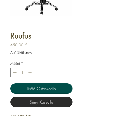
Ruufus
Hinta
450,00 €
ALV Sisällytetty
Määrä
*
Lisää Ostoskoriin
Siirry Kassalle