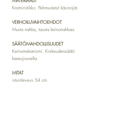
MATERIAALIT
Kromiristikko. Pehmustetut käsinojat.
VERHOILUVAIHTOEHDOT
Musta nahka, tausta keinonahkaa.
SÄÄTÖMAHDOLLISUUDET
Keinumekanismi. Korkeudensäätö
kaasujousella.
MITAT
istuinleveys 54 cm
istuinsyvyys 52 cm
kokonaisleveys 65 cm
istumakorkeus 54–60 cm
selkänojakorkeus 68 cm
TAKUU
Tuotteilla on 2 vuoden takuu.