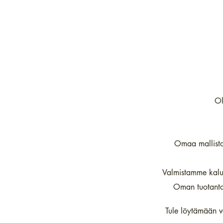
Ol
Omaa mallisto
Valmistamme kalust
Oman tuotanto
Tule löytämään va