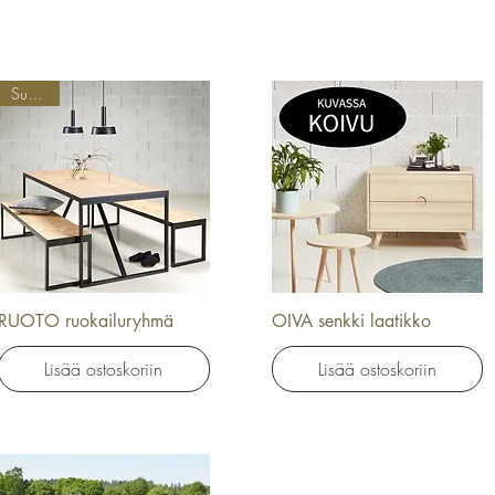
Suosikki
RUOTO ruokailuryhmä
OIVA senkki laatikko
Pikakatselu
Pikakatselu
Lisää ostoskoriin
Lisää ostoskoriin