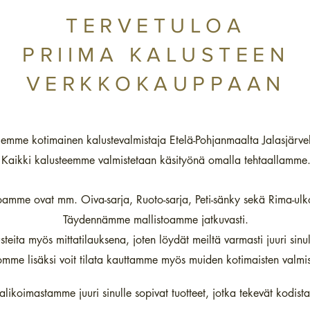
TERVETULOA
PRIIMA KALUSTEEN
VERKKOKAUPPAAN
emme kotimainen kalustevalmistaja Etelä-Pohjanmaalta Jalasjärvel
Kaikki kalusteemme valmistetaan käsityönä omalla tehtaallamme
amme ovat mm. Oiva-sarja, Ruoto-sarja, Peti-sänky sekä Rima-ulk
Täydennämme mallistoamme jatkuvasti.
eita myös mittatilauksena, joten löydät meiltä varmasti juuri sinull
mme lisäksi voit tilata kauttamme m
yös muiden kotimaisten valmist
likoimastamme juuri sinulle sopivat tuotteet, jotka tekevät kodista