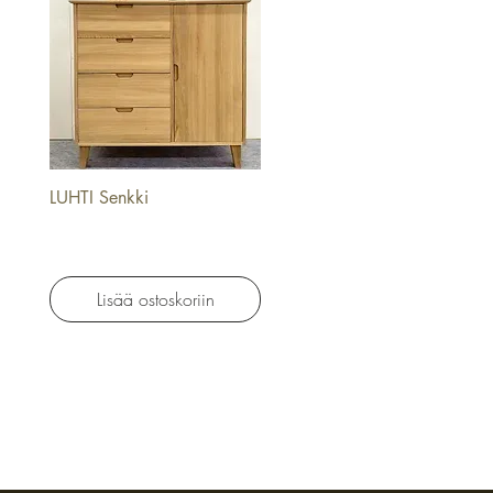
LUHTI Senkki
Pikakatselu
Lisää ostoskoriin