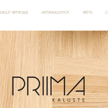
LVELUT YRITYKSILLE
MITTATILAUSTYÖT
YRITYS
O