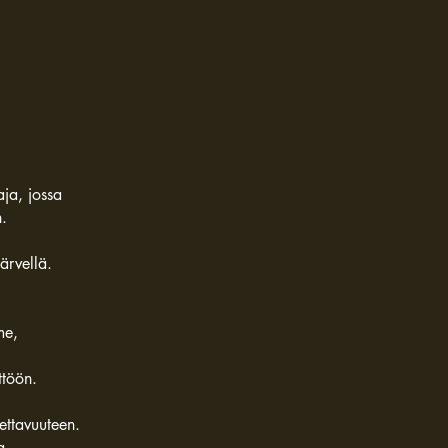
aja, jossa
.
ärvellä.
me,
ttöön.
ettavuuteen.
a