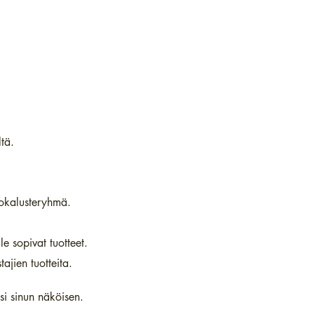
tä.
.
okalusteryhmä.
e sopivat tuotteet.
ajien tuotteita.
si sinun näköisen.