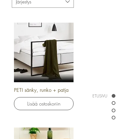
Järjestys
PETI sänky, runko + patja
Pikakatselu
ETUSIVU
Lisää ostoskoriin