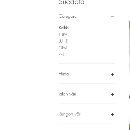
Suodata
Category
Kaikki
TUPA
LUHTI
OIVA
PETI
Hinta
0 €
2 946 €
Jalan väri
Rungon väri