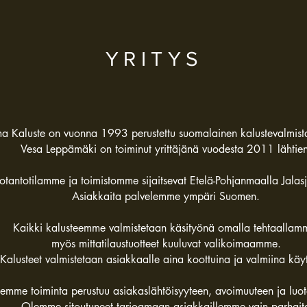
YRITYS
ma Kaluste on vuonna 1993 perustettu suomalainen kalustevalmist
Vesa Leppämäki on toiminut yrittäjänä vuodesta 2011 lähtien
otantotilamme ja toimistomme sijaitsevat Etelä-Pohjanmaalla Jalasj
Asiakkaita palvelemme ympäri S
uomen
.
Kaikki kalusteemme valmistetaan käsityönä omalla tehtaallam
myös mittatilaustuotteet kuuluvat valikoimaamme.
Kalusteet valmistetaan asiakkaalle aina koottuina ja valmiina käy
semme toiminta perustuu asiakaslähtöisyyteen, avoimuuteen ja luot
Olemme sitoutuneet tarjoamaan asiakkaillemme vain parhait