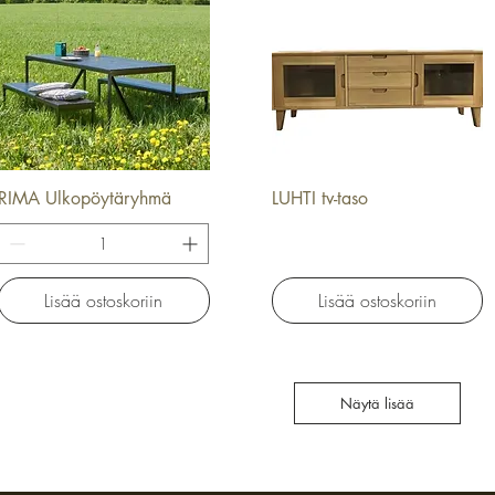
RIMA Ulkopöytäryhmä
LUHTI tv-taso
Pikakatselu
Pikakatselu
Lisää ostoskoriin
Lisää ostoskoriin
Näytä lisää