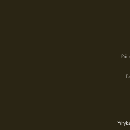
Prii
Tu
Yrityk