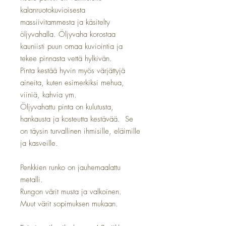
kalanruotokuvioisesta
massiivitammesta ja käsitelty
öljyvahalla. Öljyvaha korostaa
kauniisti puun omaa kuviointia ja
tekee pinnasta vettä hylkivän.
Pinta kestää hyvin myös värjättyjä
aineita, kuten esimerkiksi mehua,
viiniä, kahvia ym.
Öljyvahattu pinta on kulutusta,
hankausta ja kosteutta kestävää. Se
on täysin turvallinen ihmisille, eläimille
ja kasveille.
Penkkien runko on jauhemaalattu
metalli.
Rungon värit musta ja valkoinen.
Muut värit sopimuksen mukaan.