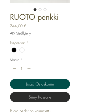
RUOTO penkki
Hinta
744,00 €
ALV Sisällytetty
Rungon väri
*
Määrä
*
Lisää Ostoskoriin
Siirry Kassalle
Ruoto penkit on valmistettu